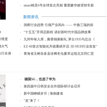
·
smart精灵6号全球首次亮相 重塑豪华掀背轿车新
新闻资讯
·
洞察行业趋势 引领产业风向 —— 中旗三瑞的前
办
·
“十五五”开局启新程 讲好新时代中国品牌故事
新维度
·
九州年味入席，酱香独家献礼 茅台1935与总台《
烟火气
·
EZ-60首次智能化升级重磅开启 3D HUD行业首发“
出行全身
·
青海省玉树杂多县珍稀冬虫夏草运抵北京同仁堂
·
德国5G，也选了华为
·
第四届中日韩安全合作国际研讨会召开
·
新中国峥嵘岁月 | 海南建省
·
“龙”来了！