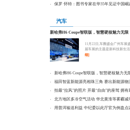
·
保罗·怀特：图书专家在华35年见证中国崛
汽车
新哈弗H6 Coupe智联版，智慧硬核魅力无限
11月22日,车圈盛会广州车展
届车展的主题是新科技新生活
细]
·
新哈弗H6 Coupe智联版，智慧硬核魅力
·
福田智蓝新能源亮相珠三角 赛出新能源物
·
拍最“拉风”的照片 开最“自由”的座驾 拥有
·
北方地区多冷空气活动 华北黄淮等雾霾减
·
用普洱输送利益 中纪委以此厅官为例盘点