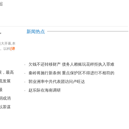
起
新闻热点
，
盛大开幕,本
。以科
[详
·
欠钱不还转移财产 债务人赖账玩花样拒执入罪难
无限，最高
·
秦岭将施行新条例 重点保护区不得进行不相符的
流发展
·
郭业洲率中共代表团访问卢旺达
最
·
赵乐际在海南调研
弱或消
以茶谋