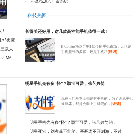
·
5G基站加入广告系统
科技热图
试！
长得美还好用，这几款高性能手机值得一试！
A5更懂
[PConline海选导购] 如今的手机市场，无论是
裁三拨人
手机型号的多寡，还是手机功
[详细]
ad M6
明星手机壳有多“怪”？颖宝可爱，张艺兴简
现在人们基本上都是有手机的，为了避免手机
被摔坏，都是会套上手机壳的，
[详细]
·
明星手机壳有多“怪”？颖宝可爱，张艺兴简约，
·
明星死穴，刘亦菲不能笑、幂幂离不开刘海，不过