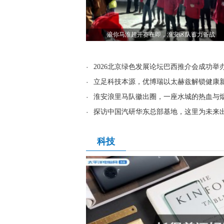
浪你马淮超开赛在即，淮安区队蓄力备战
·
2026北京绿色发展论坛巴西推介会成功举
·
立足科技本源，优博瑞以太赫兹解锁健康
·
淮安浪里马队徽出圈，一座水城的热血与
·
探访中国汽研华东总部基地，这里为未来
科技