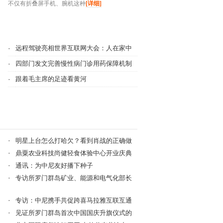
不仅有折叠屏手机、腕机这种
[详细]
·
远程驾驶亮相世界互联网大会：人在家中
·
四部门发文完善慢性病门诊用药保障机制
·
跟着毛主席的足迹看黄河
·
明星上台怎么打哈欠？看到肖战的正确做
·
鼎粟农业科技尚健轻食体验中心开业庆典
·
通讯：为中尼友好播下种子
·
专访所罗门群岛矿业、能源和电气化部长
·
专访：中尼携手共促跨喜马拉雅互联互通
·
见证所罗门群岛首次中国国庆升旗仪式的