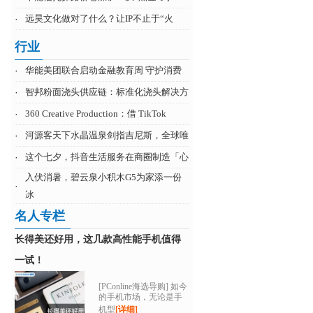
·
远昊文化做对了什么？让IP不止于“火
行业
·
华能美团联合启动金融教育周 守护消费
·
智邦粉面浇头供应链：标准化浇头解决方
·
360 Creative Production：借 TikTok
·
河源客天下水晶温泉剑指吉尼斯，全球唯
·
这个七夕，抖音生活服务在商圈制造「心
入伏消暑，碧云泉小积木G5为家添一份
·
冰
名人专栏
长得美还好用，这几款高性能手机值得
一试！
[PConline海选导购] 如今
的手机市场，无论是手
机型
[详细]