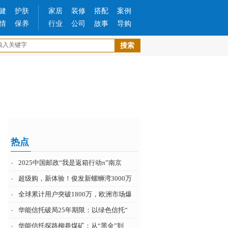
健
护肤
家居
装修
搭配
案例
情
保养
行业
公司
故事
导购
热点
·
2025中国邮政“我是返箱行动π”南京
·
超级购，新体验！俊发新螺蛳湾3000万
·
全球累计用户突破1800万，欧洲市场爆
·
华能信托破局25年期限：以绿色信托“
·
华能信托探路柳巷煤矿：从“黑金”到