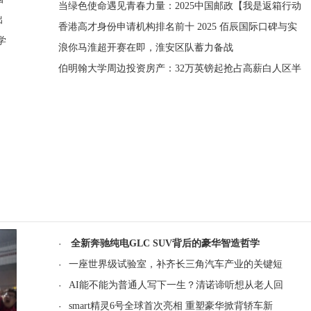
当绿色使命遇见青春力量：2025中国邮政【我是返箱行动
出
香港高才身份申请机构排名前十 2025 佰辰国际口碑与实
学
浪你马淮超开赛在即，淮安区队蓄力备战
伯明翰大学周边投资房产：32万英镑起抢占高薪白人区半
·
全新奔驰纯电GLC SUV背后的豪华智造哲学
·
一座世界级试验室，补齐长三角汽车产业的关键短
·
AI能不能为普通人写下一生？清诺谛听想从老人回
·
smart精灵6号全球首次亮相 重塑豪华掀背轿车新