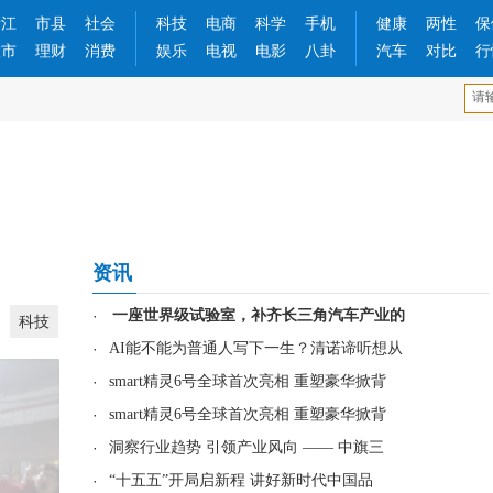
浙江
市县
社会
科技
电商
科学
手机
健康
两性
保
股市
理财
消费
娱乐
电视
电影
八卦
汽车
对比
行
资讯
·
一座世界级试验室，补齐长三角汽车产业的
科技
·
AI能不能为普通人写下一生？清诺谛听想从
·
smart精灵6号全球首次亮相 重塑豪华掀背
·
smart精灵6号全球首次亮相 重塑豪华掀背
·
洞察行业趋势 引领产业风向 —— 中旗三
·
“十五五”开局启新程 讲好新时代中国品