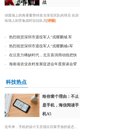
战
绿茵场上的角逐蓄势待发当淮安区队的球员 在训
练场上刻苦备战时拉拉队员
[详细]
·
热烈祝贺深圳市退役军人“戎耀鹏城.军
·
热烈祝贺深圳市退役军人“戎耀鹏城o军
·
在注意力稀缺时代，北京喜润用动线把快
·
海南省农业农村发展促进会年度座谈会擘
科技热点
给你壹个理由：不止
是手机，海信阅读手
机A5
近年来，手机的设计又呈现出百家齐放的姿态，