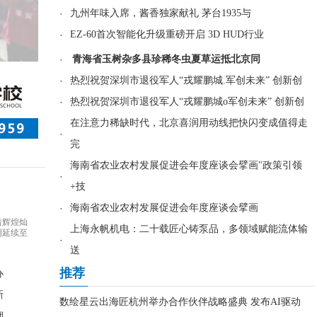
·
九州年味入席，酱香独家献礼 茅台1935与
·
EZ-60首次智能化升级重磅开启 3D HUD行业
·
青海省玉树杂多县珍稀冬虫夏草运抵北京同
·
热烈祝贺深圳市退役军人“戎耀鹏城.军创未来” 创新创
·
热烈祝贺深圳市退役军人“戎耀鹏城o军创未来” 创新创
在注意力稀缺时代，北京喜润用动线把快闪变成值得走
·
完
海南省农业农村发展促进会年度座谈会擘画"政策引领
·
+技
·
海南省农业农村发展促进会年度座谈会擘画
着辉煌灿
上海永帆机电：二十载匠心铸泵品，多领域赋能流体输
明延续至
·
送
推荐
办
新
数绘星云出海匠杭州举办合作伙伴战略盛典 发布AI驱动
烟