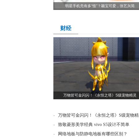
明星手机壳有多“怪”？颖宝可爱，张艺兴简
财经
万物皆可金闪闪！《永恒之塔》S级宠物精灵
·
万物皆可金闪闪！《永恒之塔》S级宠物精
·
致敬菱形美学经典 vivo S5设计不简单
·
网络地板与防静电地板有哪些区别？