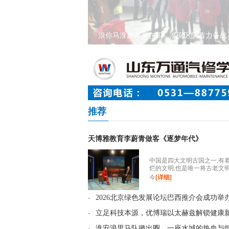
浪你马淮超开赛在即，淮安区队蓄力备战
推荐
天博雅教育李蔚青做客《逐梦年代》
中国是四大文明古国之一,有
烂的文明,也是唯一将古老文
今
[详细]
·
2026北京绿色发展论坛巴西推介会成功举
·
立足科技本源，优博瑞以太赫兹解锁健康
·
淮安浪里马队徽出圈，一座水城的热血与