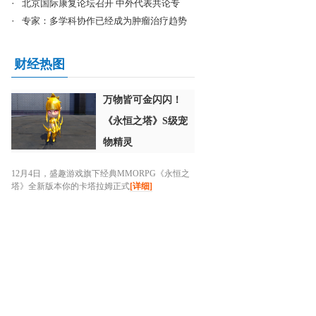
·
北京国际康复论坛召开 中外代表共论专
·
专家：多学科协作已经成为肿瘤治疗趋势
财经热图
万物皆可金闪闪！
《永恒之塔》S级宠
物精灵
12月4日，盛趣游戏旗下经典MMORPG《永恒之
塔》全新版本你的卡塔拉姆正式
[详细]