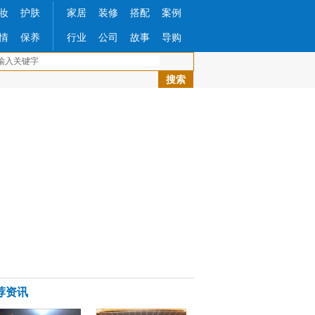
妆
护肤
家居
装修
搭配
案例
情
保养
行业
公司
故事
导购
荐资讯