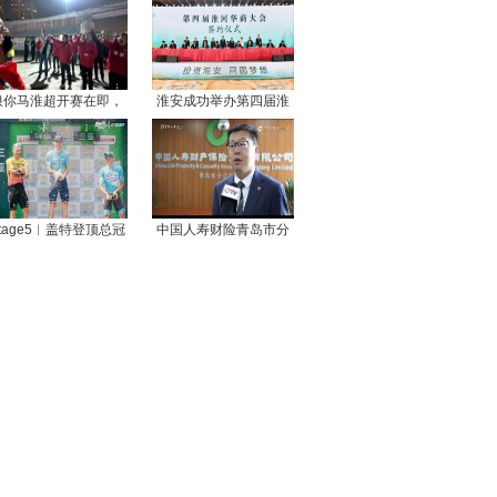
浪你马淮超开赛在即，
淮安成功举办第四届淮
tage5︱盖特登顶总冠
中国人寿财险青岛市分