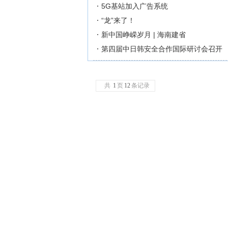
5G基站加入广告系统
“龙”来了！
新中国峥嵘岁月 | 海南建省
第四届中日韩安全合作国际研讨会召开
共
1
页
12
条记录