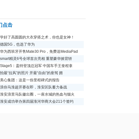
门点击
学好了高圆圆的大衣穿搭之术，你也是女神！
德国5G，也选了华为
华为西班牙开售Mate30 Pro，免费送MediaPad
smart精灵6号全球首次亮相 重塑豪华掀背轿
Stage5︱盖特登顶总冠军 中国车手王奎程拿
拍最“拉风”的照片 开最“自由”的座驾 拥
美心集团：这是一份里程碑式的报告
浪你马淮超开赛在即，淮安区队蓄力备战
淮安浪里马队徽出圈，一座水城的热血与烟火
淮安成功举办第四届淮河华商大会211个签约