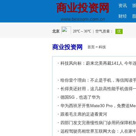
商业投资网
资讯
财经
www.biossom.com.cn
商业投资网
首页
>
科技
科技风向标：蔚来北美再裁141人 今年连
给你壹个理由：不止是手机，海信阅读手
长得美还好用，这几款高性能手机值得
德国5G，也选了华为
华为西班牙开售Mate30 Pro，免费送Med
跟着毛主席的足迹看黄河
四部门发文完善慢性病门诊用药保障机
远程驾驶亮相世界互联网大会：人在家