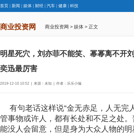
首页
|
新闻
|
娱体
|
财经
|
汽车
|
健康
|
科技
商业投资网
商业投资网
>
娱体
> 正文
明星死穴，刘亦菲不能笑、幂幂离不开
奕迅最厉害
2019-12-10 10:52 | 来源：未知 | 作者：乐乐小编
有句老话这样说“金无赤足，人无完
管事物或许人，都有长处和不足之处。
能没人会留意，但是身为大众人物的明