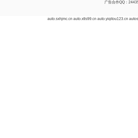
广告合作QQ：24435
auto.sxhjmc.cn
auto.xtls99.cn
auto.yiqitou123.cn
autos